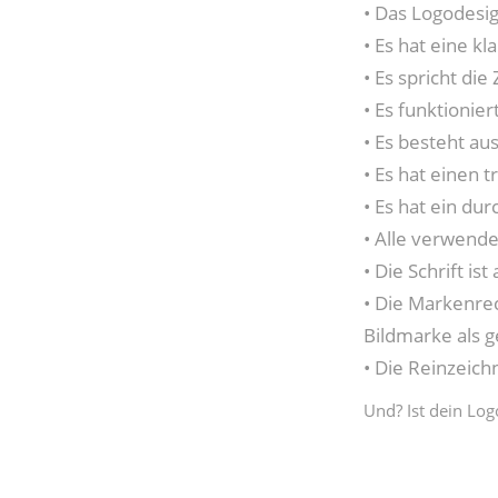
• Das Logodesi
• Es hat eine k
• Es spricht die
• Es funktionie
• Es besteht au
• Es hat einen 
• Es hat ein du
• Alle verwend
• Die Schrift i
• Die Markenre
Bildmarke als g
• Die Reinzeich
Und? Ist dein Log