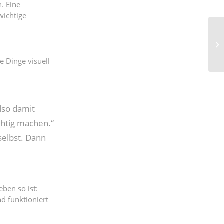
n. Eine
wichtige
e Dinge visuell
also damit
chtig machen.“
selbst. Dann
ben so ist:
d funktioniert