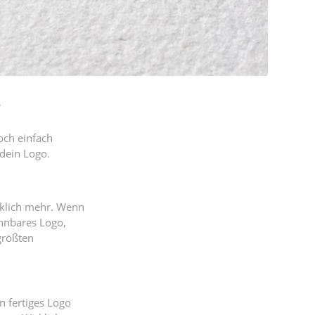
.
och einfach
 dein Logo.
rklich mehr. Wenn
ennbares Logo,
 größten
in fertiges Logo