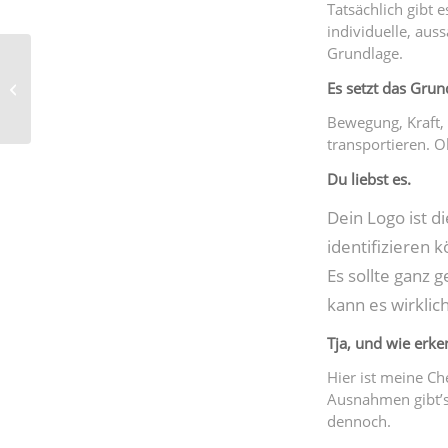
Tatsächlich gibt e
individuelle, auss
Grundlage.
Wer sind Sie denn oder:
Es setzt das Grun
wie gutes Design wirkt
Bewegung, Kraft, 
transportieren. O
Du liebst es.
Dein Logo ist d
identifizieren 
Es sollte ganz 
kann es wirklic
Tja, und wie erke
Hier ist meine Ch
Ausnahmen gibt’s 
dennoch.