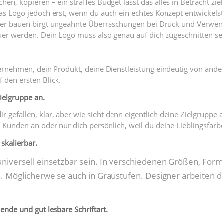
hen, kopieren – ein straffes Budget lässt das alles in Betracht zie
das Logo jedoch erst, wenn du auch ein echtes Konzept entwickels
lber bauen birgt ungeahnte Überraschungen bei Druck und Verw
uer werden. Dein Logo muss also genau auf dich zugeschnitten se
ernehmen, dein Produkt, deine Dienstleistung eindeutig von and
 den ersten Blick.
Zielgruppe an.
ir gefallen, klar, aber wie sieht denn eigentlich deine Zielgruppe 
Kunden an oder nur dich persönlich, weil du deine Lieblingsfarb
 skalierbar.
 universell einsetzbar sein. In verschiedenen Größen, For
 Möglicherweise auch in Graustufen. Designer arbeiten d
sende und gut lesbare Schriftart.