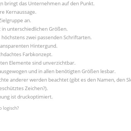
gn bringt das Unternehmen auf den Punkt.
lare Kernaussage.
 Zielgruppe an.
rt in unterschiedlichen Größen.
s höchstens zwei passenden Schriftarten.
transparenten Hintergund.
rchdachtes Farbkonzept.
eten Elemente sind unverzichtbar.
st ausgewogen und in allen benötigten Größen lesbar.
chte anderer werden beachtet (gibt es den Namen, den Sl
eschütztes Zeichen?).
nung ist druckoptimiert.
o logisch?