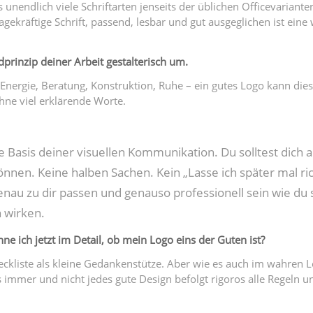
s unendlich viele Schriftarten jenseits der üblichen Officevariante
agekräftige Schrift, passend, lesbar und gut ausgeglichen ist eine 
dprinzip deiner Arbeit gestalterisch um.
Energie, Beratung, Konstruktion, Ruhe – ein gutes Logo kann dies
hne viel erklärende Worte.
ie Basis deiner visuellen Kommunikation. Du solltest dich 
können. Keine halben Sachen. Kein „Lasse ich später mal ri
genau zu dir passen und genauso professionell sein wie du 
h wirken.
nne ich jetzt im Detail, ob mein Logo eins der Guten ist?
eckliste als kleine Gedankenstütze. Aber wie es auch im wahren Le
immer und nicht jedes gute Design befolgt rigoros alle Regeln un