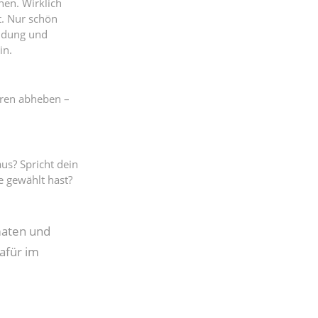
hen. Wirklich
t. Nur schön
endung und
in.
eren abheben –
aus? Spricht dein
e gewählt hast?
maten und
afür im